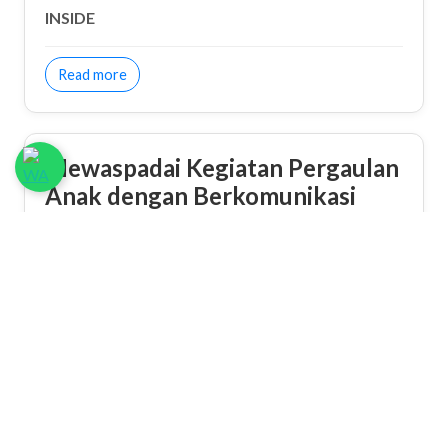
INSIDE
about Rest In Him
Read more
Mewaspadai Kegiatan Pergaulan
Anak dengan Berkomunikasi
Ditulis oleh: Pdt Yusak Timothy,M.Th
about Mewaspadai Kegiatan Pergaulan Anak deng
Read more
Komunikasi Bisa
Melanggengkan Pasangan Suami
Istri