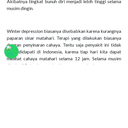
Akibatnya tingkat bunuh diri menjadi lebih tinggi selama
musim dingin.
Winter depression biasanya disebabkan karena kurangnya
paparan sinar matahari. Terapi yang dilakukan biasanya
dengan penyinaran cahaya. Tentu saja penyakit ini tidak
akan didapati di Indonesia, karena tiap hari kita dapat
melihat cahaya matahari selama 12 jam. Selama musim
dingin di Belanda, matahari hanya muncul selama rata-rata
5-6 jam, itu pun jika tidak mendung. Sejak aku tinggal di
Belanda dan mengalami winter yang dingin dan gelap, aku
dapat menghargai apa artinya sinar matahari dan jadi
mengerti mengapa banyak turis senang berjemur di bawah
matahari, sementara kita memilih untuk menghindari sinar
matahari karena tidak ingin kulit kita menjadi hitam.
Padahal warna kulit kita yang coklat tua itu dianggap
warna yang cantik bagi orang-orang Eropa. Mereka rela
menghabiskan banyak uang untuk berjemur dan mendapat