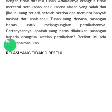
dengan tidak direstui Tuhan. Adakalanya orangtua tidak
merestui pernikahan anak karena alasan yang salah dan
jika ini yang terjadi, setelah berdoa dan meminta banyak
nasihat dari anak-anak Tuhan yang dewasa, pasangan
bebas untuk melangsungkan pernikahannya.
Pertanyaannya, apakah yang harus dilakukan pasangan
kepada orangtua setelah pernikahan? Berikut ini ada
beberapa masukan.
RELASI YANG TIDAK DIRESTUI
Apa pun alasannya, keputusan anak untuk tetap
menikah tanpa restu akan menyakitkan hati orangtua.
Tindakan itu dinilai sebagai tindakan kurang ajar
(tidak hormat) dan tidak menghargai orangtua (tidak
berterima kasih). Orangtua merasa dibuang dan
dianggap tidak bernilai sebab anak lebih
mementingkan pasangannya. Setelah pernikahan,
penting bagi anak untuk tetap menunjukkan kasih dan
hormat kepada orangtua, kendati orangtua berusaha