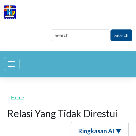
Skip to main content
TELAGA
Tegur Sapa Gembala Keluarga
Home
Relasi Yang Tidak Direstui
Ringkasan AI ▼