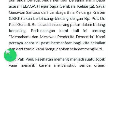
acara TELAGA (Tegur Sapa Gembala Keluarga). Saya,
Gunawan Santoso dari Lembaga Bina Keluarga Kristen
(LBKK) akan berbincang-bincang dengan Bp. Pdt. Dr.
Paul Gunadi. Beliau adalah seorang pakar dalam bidang
konseling. Perbincangan kami kali ini tentang
"Memahami dan Merawat Penderita Dementia". Kami
percaya acara ini pasti bermanfaat bagi kita sekalian
dan dari studio kami mengucapkan selamat mengikuti.
GS : Pak Paul, kesehatan memang menjadi suatu topik
yang menarik karena menyangkut semua orang.
Walaupun ilmu kedokteran begitu maju, tapi rupanya
penyakit juga bertambah banyak macamnya. Ada yang
disebut dementia. Sebenarnya itu apa ?
PG : Sesungguhnya dementia atau kepikunan bukanlah
suatu nama penyakit, Pak Gunawan. Dementia adalah
suatu gejala atau kondisi yang terjadi di dalam otak
yang ditandai dengan menurunnya fungsi mental. Nah,