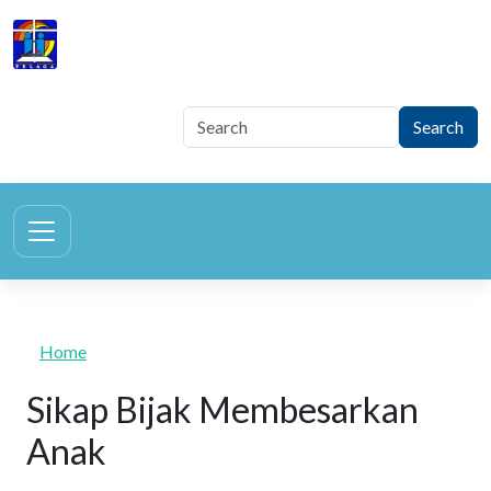
Skip to main content
TELAGA
Tegur Sapa Gembala Keluarga
Home
Sikap Bijak Membesarkan
Anak