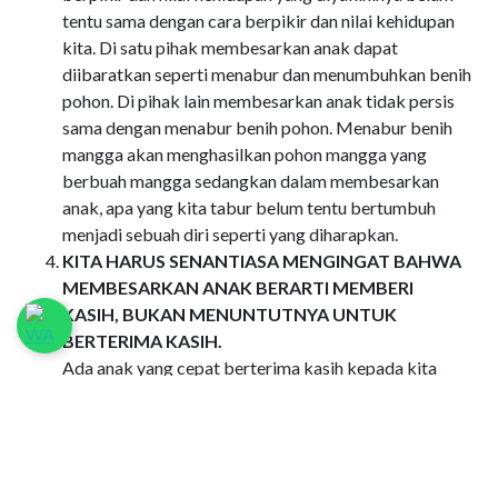
tentu sama dengan cara berpikir dan nilai kehidupan
kita. Di satu pihak membesarkan anak dapat
diibaratkan seperti menabur dan menumbuhkan benih
pohon. Di pihak lain membesarkan anak tidak persis
sama dengan menabur benih pohon. Menabur benih
mangga akan menghasilkan pohon mangga yang
berbuah mangga sedangkan dalam membesarkan
anak, apa yang kita tabur belum tentu bertumbuh
menjadi sebuah diri seperti yang diharapkan.
KITA HARUS SENANTIASA MENGINGAT BAHWA
MEMBESARKAN ANAK BERARTI MEMBERI
KASIH, BUKAN MENUNTUTNYA UNTUK
BERTERIMA KASIH.
Ada anak yang cepat berterima kasih kepada kita
tetapi ada anak yang lamban berterima kasih. Apa pun
respons anak, kita tetap harus menunaikan tugas
membesarkannya dan ini berarti kita mesti
memberikan kasih kepadanya.