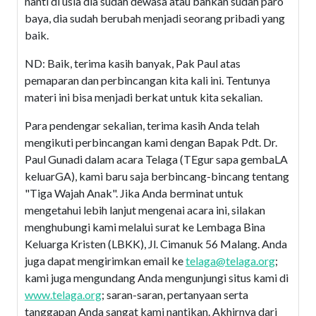
nanti di usia dia sudah dewasa atau bahkan sudah paro
baya, dia sudah berubah menjadi seorang pribadi yang
baik.
ND: Baik, terima kasih banyak, Pak Paul atas
pemaparan dan perbincangan kita kali ini. Tentunya
materi ini bisa menjadi berkat untuk kita sekalian.
Para pendengar sekalian, terima kasih Anda telah
mengikuti perbincangan kami dengan Bapak Pdt. Dr.
Paul Gunadi dalam acara Telaga (TEgur sapa gembaLA
keluarGA), kami baru saja berbincang-bincang tentang
"Tiga Wajah Anak". Jika Anda berminat untuk
mengetahui lebih lanjut mengenai acara ini, silakan
menghubungi kami melalui surat ke Lembaga Bina
Keluarga Kristen (LBKK), Jl. Cimanuk 56 Malang. Anda
juga dapat mengirimkan email ke
telaga@telaga.org
;
kami juga mengundang Anda mengunjungi situs kami di
www.telaga.org
; saran-saran, pertanyaan serta
tanggapan Anda sangat kami nantikan. Akhirnya dari