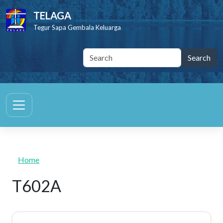
Skip to main content
TELAGA
Tegur Sapa Gembala Keluarga
Home
T602A