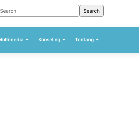
Multimedia
Konseling
Tentang
Podcast TELAGA
Situs Podcast
YouTube
Memuat data...
 ▼