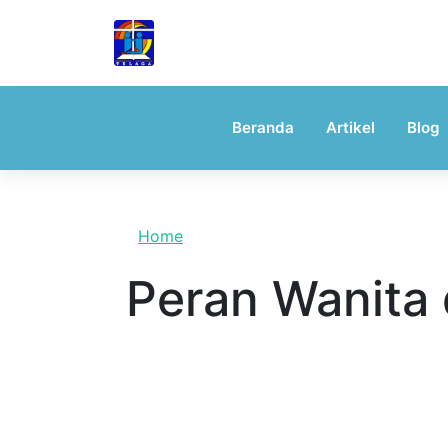
Skip to main content
TELAGA
Tegur Sapa Gembala Keluarga
Beranda
Artikel
Blog
Home
Peran Wanita d