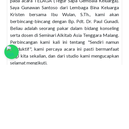
pada acara TELAGA (Tegur Sapa Gembala Keluarga).
Saya Gunawan Santoso dari Lembaga Bina Keluarga
Kristen bersama Ibu Wulan, S.Th., kami akan
berbincang-bincang dengan Bp. Pdt. Dr. Paul Gunadi.
Beliau adalah seorang pakar dalam bidang konseling
serta dosen di Seminari Alkitab Asia Tenggara Malang.
Perbincangan kami kali ini tentang "Sendiri namun
Produktif", kami percaya acara ini pasti bermanfaat
bagi kita sekalian, dan dari studio kami mengucapkan
selamat mengikuti.
Lengkap
GS
: Pak Paul, di dalam kehidupan ini kita memang
mempunyai harapan-harapan, kadang-kadang
harapannya malah terlalu tinggi dan sebagainya, tetapi
kenyataannya tidak sesuai dengan harapan. Justru
kadang-kadang yang tidak kita harapkan itu terjadi di
dalam hidup ini. Kalau kita bicara tentang sendiri namun
produktif ini bagaimana Pak Paul?