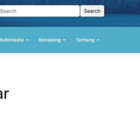
Multimedia
Konseling
Tentang
Podcast TELAGA
Situs Podcast
YouTube
Memuat data...