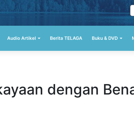
Audio Artikel
Berita TELAGA
Buku & DVD
ayaan dengan Benar 1
ng kaya; Tidak semua kekayaan berkat Tuhan; Tidak selalu Tuhan
daya yang kuat jadi ilah dalam hidup kita.