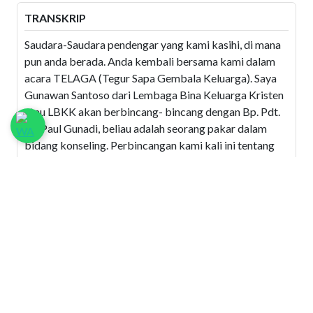
TRANSKRIP
Saudara-Saudara pendengar yang kami kasihi, di mana
pun anda berada. Anda kembali bersama kami dalam
acara TELAGA (Tegur Sapa Gembala Keluarga). Saya
Gunawan Santoso dari Lembaga Bina Keluarga Kristen
atau LBKK akan berbincang- bincang dengan Bp. Pdt.
Dr. Paul Gunadi, beliau adalah seorang pakar dalam
bidang konseling. Perbincangan kami kali ini tentang
Membingkai Seks Secara Tepat. Kami percaya acara ini
pasti bermanfaat bagi kita sekalian dan dari studio
kami mengucapkan selamat mengikuti.
GS : Pak Paul, membicarakan tentang seks ini mudah-
mudah sukar bagi orang tua terutama bicara dengan
anaknya, anak juga merasa enggan bertanya kepada
orang tua dan orang tua juga merasa enggan
membicarakan seks kepada anaknya. Tapi sebagai
anak kepingin tahu segala sesuatu termasuk seks.