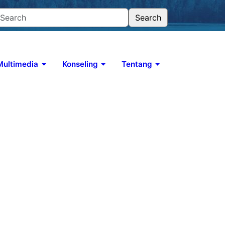
Multimedia
Konseling
Tentang
Podcast TELAGA
Situs Podcast
YouTube
Memuat data...
kap