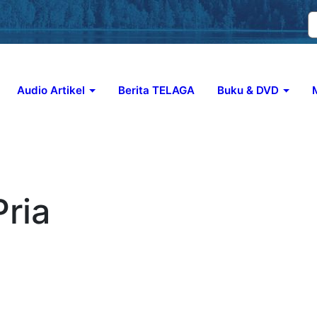
Audio Artikel
Berita TELAGA
Buku & DVD
ia
lam perkembangannya, istilah ini dipakai untuk merujuk kepada si
 penggunaan istilah ego diartikansebagai sesuatu yang kita kenali