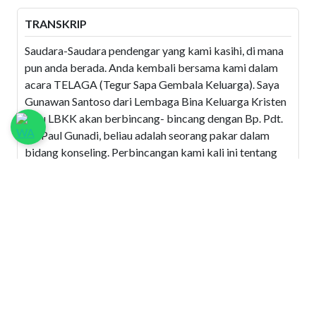
TRANSKRIP
Saudara-Saudara pendengar yang kami kasihi, di mana
pun anda berada. Anda kembali bersama kami dalam
acara TELAGA (Tegur Sapa Gembala Keluarga). Saya
Gunawan Santoso dari Lembaga Bina Keluarga Kristen
atau LBKK akan berbincang- bincang dengan Bp. Pdt.
Dr. Paul Gunadi, beliau adalah seorang pakar dalam
bidang konseling. Perbincangan kami kali ini tentang
Kebiasaan Berawal Dari Kecil. Kami percaya acara ini
pasti bermanfaat bagi kita sekalian dan dari studio
kami mengucapkan selamat mengikuti.
GS : Pak Paul, sebagai orang tua tentu kita berharap
atau mengupayakan agar anak- anak kita kelak dewasa
menjadi orang yang berguna setidaknya punya karakter
yang baik, tapi kadang-kadang banyak orang tua yang
tidak tahu harus berbuat apa sehingga dianggap anak