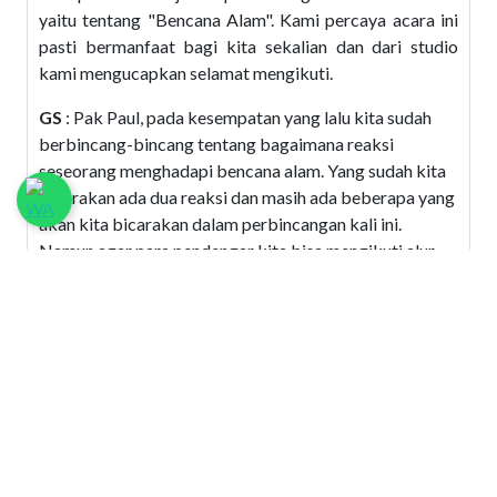
yaitu tentang "Bencana Alam". Kami percaya acara ini
pasti bermanfaat bagi kita sekalian dan dari studio
kami mengucapkan selamat mengikuti.
GS
: Pak Paul, pada kesempatan yang lalu kita sudah
berbincang-bincang tentang bagaimana reaksi
seseorang menghadapi bencana alam. Yang sudah kita
bicarakan ada dua reaksi dan masih ada beberapa yang
akan kita bicarakan dalam perbincangan kali ini.
Namun agar para pendengar kita bisa mengikuti alur
perbincangan kita, mungkin Pak Paul bisa uraikan
secara singkat apa yang sudah kita perbincangkan
pada kesempatan yang lalu.
PG
: Reaksi pertama tatkala kita mengalami bencana
adalah penyangkalan. Nah penyangkalan di sini
bukanlah menyangkal pada peristiwanya bahwa
bencana telah terjadi. Penyangkalan di sini mengac
pada penyangkalan terhadap kehilangan.