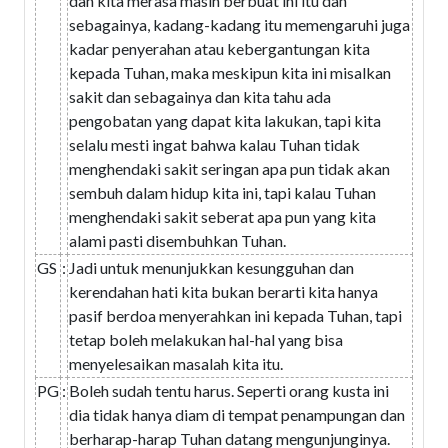
dan kita merasa masih berbuat ini itu dan
sebagainya, kadang-kadang itu memengaruhi juga
kadar penyerahan atau kebergantungan kita
kepada Tuhan, maka meskipun kita ini misalkan
sakit dan sebagainya dan kita tahu ada
pengobatan yang dapat kita lakukan, tapi kita
selalu mesti ingat bahwa kalau Tuhan tidak
menghendaki sakit seringan apa pun tidak akan
sembuh dalam hidup kita ini, tapi kalau Tuhan
menghendaki sakit seberat apa pun yang kita
alami pasti disembuhkan Tuhan.
GS
:
Jadi untuk menunjukkan kesungguhan dan
kerendahan hati kita bukan berarti kita hanya
pasif berdoa menyerahkan ini kepada Tuhan, tapi
tetap boleh melakukan hal-hal yang bisa
menyelesaikan masalah kita itu.
PG
:
Boleh sudah tentu harus. Seperti orang kusta ini
dia tidak hanya diam di tempat penampungan dan
berharap-harap Tuhan datang mengunjunginya.