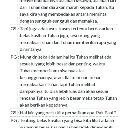
menyembuhkannya dia akan kecewa, dia akan lari
dari Tuhan dan dia akan marah kepada Tuhan. Itu
saya kira yang membedakan antara meminta
dengan sungguh-sungguh dan memaksa.
GS
:
Tapi juga ada kasus-kasus tertentu berdasarkan
belas kasihan Tuhan juga, seseorang yang
memaksa Tuhan dan Tuhan memberikan apa yang
dimintanya.
PG
:
Mungkin sekali dalam hal itu Tuhan melihat ada
sesuatu yang lebih besar dan penting, waktu
Tuhan memberikan misalnya atas
kesungguhannya, atau dia itu benar-benar
memaksakan Tuhan tapi Tuhan melihat
dampaknya itu bisa lebih luas dan akan sesuai
rencana Tuhan yang lebih besar maka tetap Tuhan
akan berikan kepadanya.
GS
:
Hal lain yang perlu kita perhatikan apa, Pak Paul ?
PG
:
Tentang belas kasihan yang bisa kita lihat adalah
walaupun belas kasihan Tuhan tidak dipengaruhi