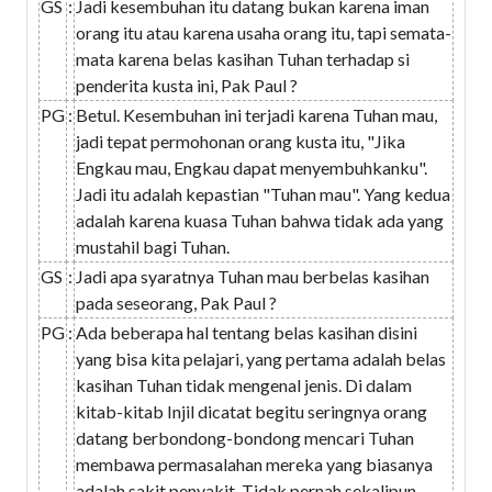
GS
:
Jadi kesembuhan itu datang bukan karena iman
orang itu atau karena usaha orang itu, tapi semata-
mata karena belas kasihan Tuhan terhadap si
penderita kusta ini, Pak Paul ?
PG
:
Betul. Kesembuhan ini terjadi karena Tuhan mau,
jadi tepat permohonan orang kusta itu, "Jika
Engkau mau, Engkau dapat menyembuhkanku".
Jadi itu adalah kepastian "Tuhan mau". Yang kedua
adalah karena kuasa Tuhan bahwa tidak ada yang
mustahil bagi Tuhan.
GS
:
Jadi apa syaratnya Tuhan mau berbelas kasihan
pada seseorang, Pak Paul ?
PG
:
Ada beberapa hal tentang belas kasihan disini
yang bisa kita pelajari, yang pertama adalah belas
kasihan Tuhan tidak mengenal jenis. Di dalam
kitab-kitab Injil dicatat begitu seringnya orang
datang berbondong-bondong mencari Tuhan
membawa permasalahan mereka yang biasanya
adalah sakit penyakit. Tidak pernah sekalipun