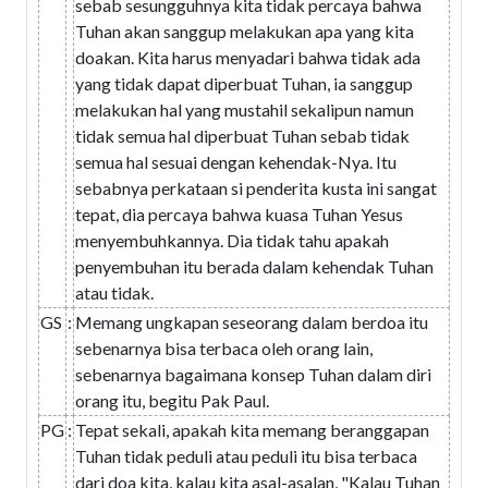
sebab sesungguhnya kita tidak percaya bahwa
Tuhan akan sanggup melakukan apa yang kita
doakan. Kita harus menyadari bahwa tidak ada
yang tidak dapat diperbuat Tuhan, ia sanggup
melakukan hal yang mustahil sekalipun namun
tidak semua hal diperbuat Tuhan sebab tidak
semua hal sesuai dengan kehendak-Nya. Itu
sebabnya perkataan si penderita kusta ini sangat
tepat, dia percaya bahwa kuasa Tuhan Yesus
menyembuhkannya. Dia tidak tahu apakah
penyembuhan itu berada dalam kehendak Tuhan
atau tidak.
GS
:
Memang ungkapan seseorang dalam berdoa itu
sebenarnya bisa terbaca oleh orang lain,
sebenarnya bagaimana konsep Tuhan dalam diri
orang itu, begitu Pak Paul.
PG
:
Tepat sekali, apakah kita memang beranggapan
Tuhan tidak peduli atau peduli itu bisa terbaca
dari doa kita, kalau kita asal-asalan, "Kalau Tuhan