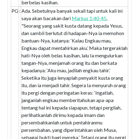
berbelas kasihan.
PG
:
Ada. Sebetulnya banyak sekali tapi untuk kali ini
saya akan bacakan dari
Markus 1:40-45
,
"Seorang yang sakit kusta datang kepada Yesus,
dan sambil berlutut di hadapan-Nya ia memohon
bantuan-Nya, katanya: ‘Kalau Engkau mau,
Engkau dapat mentahirkan aku.’ Maka tergeraklah
hati-Nya oleh belas kasihan, lalu Ia mengulurkan
tangan-Nya, menjamah orang itu dan berkata
kepadanya: ‘Aku mau, jadilah engkau tahir.’
Seketika itu juga lenyaplah penyakit kusta orang
itu, dan ia menjadi tahir. Segera Ia menyuruh orang
itu pergi dengan peringatan keras: ‘Ingatlah,
janganlah engkau memberitahukan apa-apa
tentang hal ini kepada siapapun, tetapi pergilah,
perlihatkanlah dirimu kepada imam dan
persembahkanlah untuk pentahiranmu
persembahan, yang diperintahkan oleh Musa,
sebagai bukti bagi mereka.’ Tetapi orang itu pergi