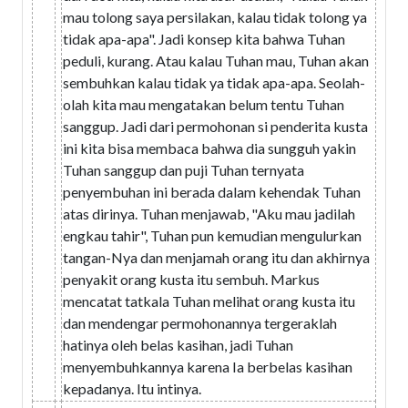
mau tolong saya persilakan, kalau tidak tolong ya
tidak apa-apa". Jadi konsep kita bahwa Tuhan
peduli, kurang. Atau kalau Tuhan mau, Tuhan akan
sembuhkan kalau tidak ya tidak apa-apa. Seolah-
olah kita mau mengatakan belum tentu Tuhan
sanggup. Jadi dari permohonan si penderita kusta
ini kita bisa membaca bahwa dia sungguh yakin
Tuhan sanggup dan puji Tuhan ternyata
penyembuhan ini berada dalam kehendak Tuhan
atas dirinya. Tuhan menjawab, "Aku mau jadilah
engkau tahir", Tuhan pun kemudian mengulurkan
tangan-Nya dan menjamah orang itu dan akhirnya
penyakit orang kusta itu sembuh. Markus
mencatat tatkala Tuhan melihat orang kusta itu
dan mendengar permohonannya tergeraklah
hatinya oleh belas kasihan, jadi Tuhan
menyembuhkannya karena Ia berbelas kasihan
kepadanya. Itu intinya.