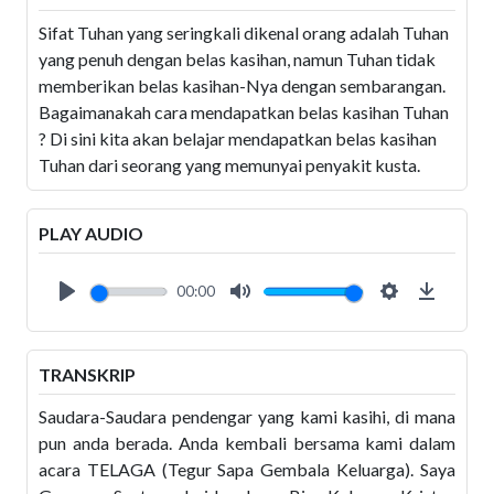
Sifat Tuhan yang seringkali dikenal orang adalah Tuhan
yang penuh dengan belas kasihan, namun Tuhan tidak
memberikan belas kasihan-Nya dengan sembarangan.
Bagaimanakah cara mendapatkan belas kasihan Tuhan
? Di sini kita akan belajar mendapatkan belas kasihan
Tuhan dari seorang yang memunyai penyakit kusta.
PLAY AUDIO
00:00
Play
Mute
Settings
Downlo
TRANSKRIP
Saudara-Saudara pendengar yang kami kasihi, di mana
pun anda berada. Anda kembali bersama kami dalam
acara TELAGA (Tegur Sapa Gembala Keluarga). Saya