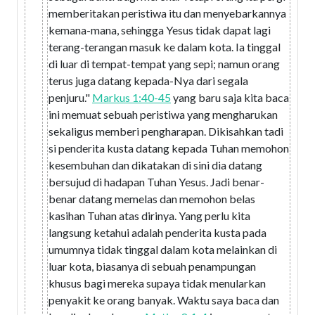
memberitakan peristiwa itu dan menyebarkannya
kemana-mana, sehingga Yesus tidak dapat lagi
terang-terangan masuk ke dalam kota. Ia tinggal
di luar di tempat-tempat yang sepi; namun orang
terus juga datang kepada-Nya dari segala
penjuru."
Markus 1:40-45
yang baru saja kita baca
ini memuat sebuah peristiwa yang mengharukan
sekaligus memberi pengharapan. Dikisahkan tadi
si penderita kusta datang kepada Tuhan memohon
kesembuhan dan dikatakan di sini dia datang
bersujud di hadapan Tuhan Yesus. Jadi benar-
benar datang memelas dan memohon belas
kasihan Tuhan atas dirinya. Yang perlu kita
langsung ketahui adalah penderita kusta pada
umumnya tidak tinggal dalam kota melainkan di
luar kota, biasanya di sebuah penampungan
khusus bagi mereka supaya tidak menularkan
penyakit ke orang banyak. Waktu saya baca dan