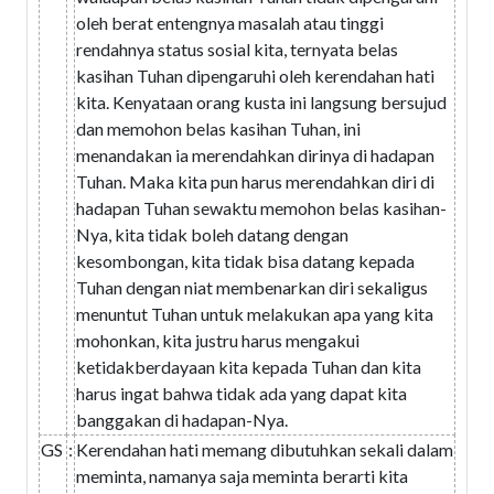
oleh berat entengnya masalah atau tinggi
rendahnya status sosial kita, ternyata belas
kasihan Tuhan dipengaruhi oleh kerendahan hati
kita. Kenyataan orang kusta ini langsung bersujud
dan memohon belas kasihan Tuhan, ini
menandakan ia merendahkan dirinya di hadapan
Tuhan. Maka kita pun harus merendahkan diri di
hadapan Tuhan sewaktu memohon belas kasihan-
Nya, kita tidak boleh datang dengan
kesombongan, kita tidak bisa datang kepada
Tuhan dengan niat membenarkan diri sekaligus
menuntut Tuhan untuk melakukan apa yang kita
mohonkan, kita justru harus mengakui
ketidakberdayaan kita kepada Tuhan dan kita
harus ingat bahwa tidak ada yang dapat kita
banggakan di hadapan-Nya.
GS
:
Kerendahan hati memang dibutuhkan sekali dalam
meminta, namanya saja meminta berarti kita