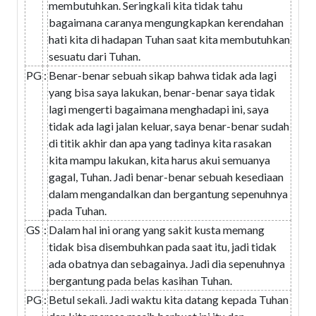
membutuhkan. Seringkali kita tidak tahu
bagaimana caranya mengungkapkan kerendahan
hati kita di hadapan Tuhan saat kita membutuhkan
sesuatu dari Tuhan.
PG
:
Benar-benar sebuah sikap bahwa tidak ada lagi
yang bisa saya lakukan, benar-benar saya tidak
lagi mengerti bagaimana menghadapi ini, saya
tidak ada lagi jalan keluar, saya benar-benar sudah
di titik akhir dan apa yang tadinya kita rasakan
kita mampu lakukan, kita harus akui semuanya
gagal, Tuhan. Jadi benar-benar sebuah kesediaan
dalam mengandalkan dan bergantung sepenuhnya
pada Tuhan.
GS
:
Dalam hal ini orang yang sakit kusta memang
tidak bisa disembuhkan pada saat itu, jadi tidak
ada obatnya dan sebagainya. Jadi dia sepenuhnya
bergantung pada belas kasihan Tuhan.
PG
:
Betul sekali. Jadi waktu kita datang kepada Tuhan