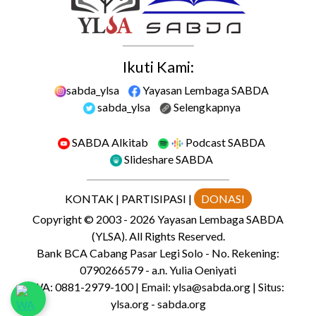
Ikuti Kami:
sabda_ylsa
Yayasan Lembaga SABDA
sabda_ylsa
Selengkapnya
SABDA Alkitab
Podcast SABDA
Slideshare SABDA
KONTAK
|
PARTISIPASI
|
DONASI
Copyright
© 2003 -
2026
Yayasan Lembaga SABDA
(YLSA).
All Rights Reserved.
Bank BCA Cabang Pasar Legi Solo - No. Rekening:
0790266579 - a.n. Yulia Oeniyati
WA:
0881-2979-100
| Email:
ylsa@sabda.org
| Situs:
ylsa.org
-
sabda.org