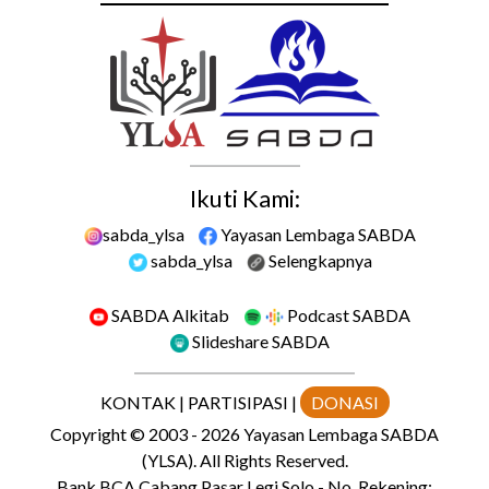
Ikuti Kami:
sabda_ylsa
Yayasan Lembaga SABDA
sabda_ylsa
Selengkapnya
SABDA Alkitab
Podcast SABDA
Slideshare SABDA
KONTAK
|
PARTISIPASI
|
DONASI
Copyright
© 2003 -
2026
Yayasan Lembaga SABDA
(YLSA).
All Rights Reserved.
Bank BCA Cabang Pasar Legi Solo - No. Rekening: