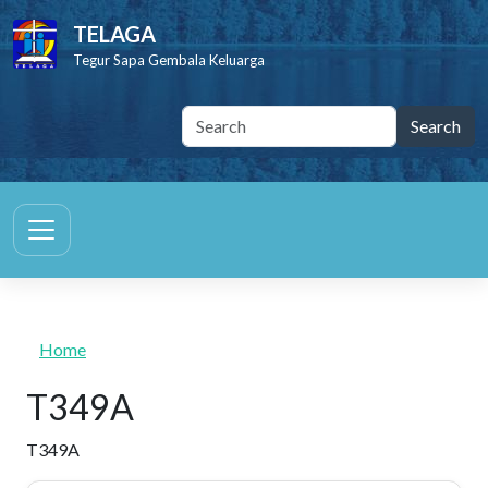
Skip to main content
TELAGA
Tegur Sapa Gembala Keluarga
Home
T349A
T349A