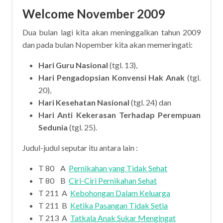
Welcome November 2009
Dua bulan lagi kita akan meninggalkan tahun 2009
dan pada bulan Nopember kita akan memeringati:
Hari Guru Nasional
(tgl. 13),
Hari Pengadopsian Konvensi Hak Anak
(tgl.
20),
Hari Kesehatan Nasional
(tgl. 24) dan
Hari Anti Kekerasan Terhadap Perempuan
Sedunia
(tgl. 25).
Judul-judul seputar itu antara lain :
T 80 A
Pernikahan yang Tidak Sehat
T 80 B
Ciri-Ciri Pernikahan Sehat
T 211 A
Kebohongan Dalam Keluarga
T 211 B
Ketika Pasangan Tidak Setia
T 213 A
Tatkala Anak Sukar Mengingat