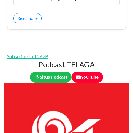
about Hidup Bergoncang II
Read more
Subscribe to T267B
Podcast TELAGA
Situs Podcast
YouTube