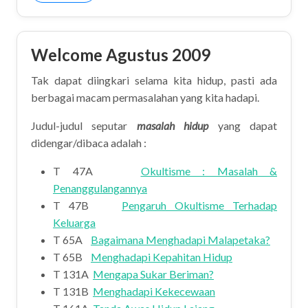
Welcome Agustus 2009
Tak dapat diingkari selama kita hidup, pasti ada
berbagai macam permasalahan yang kita hadapi.
Judul-judul seputar
masalah hidup
yang dapat
didengar/dibaca adalah :
T 47A
Okultisme : Masalah &
Penanggulangannya
T 47B
Pengaruh Okultisme Terhadap
Keluarga
T 65A
Bagaimana Menghadapi Malapetaka?
T 65B
Menghadapi Kepahitan Hidup
T 131A
Mengapa Sukar Beriman?
T 131B
Menghadapi Kekecewaan