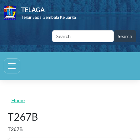
Skip to main content
TELAGA
Tegur Sapa Gembala Keluarga
Home
T267B
T267B