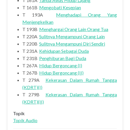
T 161A
Tanda Awas Hidup Lajang
T 161B
Mengobati Kesepian
T 193A
Menghadapi Orang Yang
Menjengkelkan
T 193B
Menghargai Orang Lain Orang Tua
T 220A
Sulitnya Mengampuni Orang Lain
T 220B
Sulitnya Mengampuni Diri Sendiri
T 231A
Kehidupan Sebagai Duda
T 231B
Penghiburan Bagi Duda
T 267A
Hidup Bergoncang (I)
T 267B
Hidup Bergoncang (II)
T 279A
Kekerasan Dalam Rumah Tangga
(KDRT)(I)
T 279B
Kekerasan Dalam Rumah Tangga
(KDRT)(II)
Topik
Topik Audio