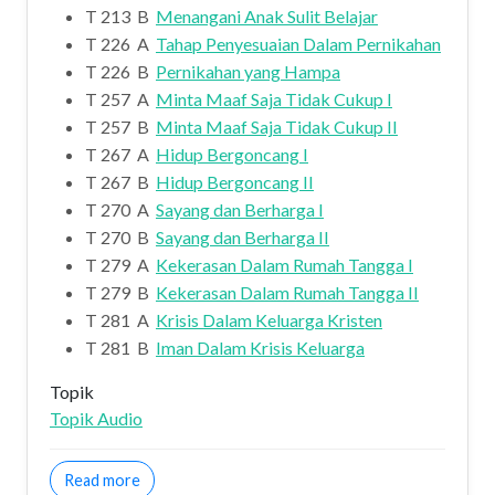
T 213 B
Menangani Anak Sulit Belajar
T 226 A
Tahap Penyesuaian Dalam Pernikahan
T 226 B
Pernikahan yang Hampa
T 257 A
Minta Maaf Saja Tidak Cukup I
T 257 B
Minta Maaf Saja Tidak Cukup II
T 267 A
Hidup Bergoncang I
T 267 B
Hidup Bergoncang II
T 270 A
Sayang dan Berharga I
T 270 B
Sayang dan Berharga II
T 279 A
Kekerasan Dalam Rumah Tangga I
T 279 B
Kekerasan Dalam Rumah Tangga II
T 281 A
Krisis Dalam Keluarga Kristen
T 281 B
Iman Dalam Krisis Keluarga
Topik
Topik Audio
about Welcome November 2009
Read more