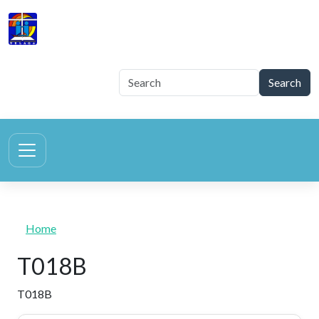
Skip to main content
TELAGA
Tegur Sapa Gembala Keluarga
Home
T018B
T018B