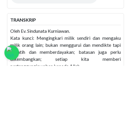
TRANSKRIP
Oleh Ev. Sindunata Kurniawan.
Kata kunci: Mengingkari milik sendiri dan mengaku
milik orang lain; bukan menggurui dan mendikte tapi
melatih dan memberdayakan; batasan juga perlu
dikembangkan; setiap kita memberi
pertanggungjawaban kepada Allah.
TELAGA 2019
Saudara-Saudara pendengar yang kami kasihi di mana
pun Anda berada, Anda kembali bersama kami dalam
acara TELAGA (TEgur Sapa GembaLA KeluarGA).
Acara ini diselenggarakan oleh Lembaga Bina Keluarga
Kristen (LBKK) bekerjasama dengan radio kesayangan
Anda ini. Saya, Yosie akan berbincang-bincang dengan