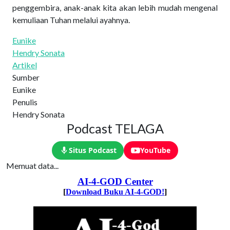
penggembira, anak-anak kita akan lebih mudah mengenal
kemuliaan Tuhan melalui ayahnya.
Eunike
Hendry Sonata
Artikel
Sumber
Eunike
Penulis
Hendry Sonata
Podcast TELAGA
Situs Podcast
YouTube
Memuat data...