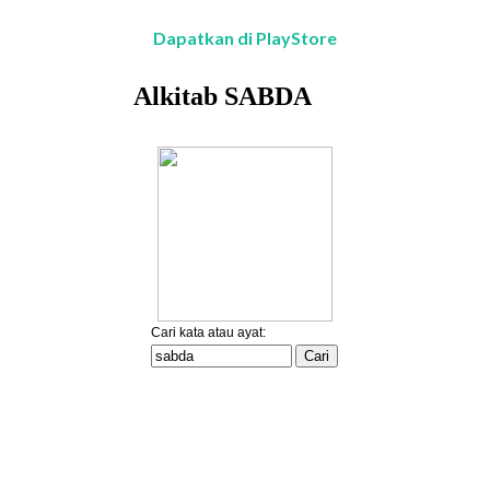
Dapatkan di PlayStore