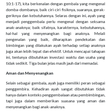
10:1-17
), kita berkenalan dengan gembala yang mengenal
domba-dombanya, baik ciri-ciri fisiknya, suaranya, gerak-
geriknya dan kebutuhannya. Selaras dengan ini, ayah yang
menjadi penggembala perlu mengenal dengan seksama
anak-anaknya; baik sifatnya, karakternya, kebutuhannya,
hal-hal yang menyenangkan bagi anaknya. Melali
pengenalan yang baik, diharapkan pendekatan dan
bimbingan yang dilakukan ayah terhadap setiap anaknya
juga akan lebih tepat dan efektif. Untuk mencapai tahapan
ini, tentunya dibutuhkan investasi waktu dan usaha yang
tidak sedikit. Tiga bulan jelas masih jauh dari memadai.
Aman dan Menyenangkan
Selain sebagai gembala, ayah juga memiliki peran sebagai
penggembira. Kehadiran ayah sangat dibutuhkan tidak
hanya dalam konteks penggembalaan atau pembimbingan,
tapi juga dalam memberikan suasana yang aman dan
menyenangkan bagi anak-anaknya.