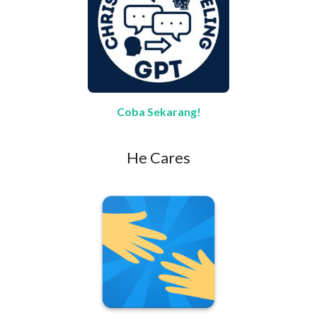
Coba Sekarang!
He Cares