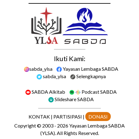
Ikuti Kami:
sabda_ylsa
Yayasan Lembaga SABDA
sabda_ylsa
Selengkapnya
SABDA Alkitab
Podcast SABDA
Slideshare SABDA
KONTAK
|
PARTISIPASI
|
DONASI
Copyright
© 2003 -
2026
Yayasan Lembaga SABDA
(YLSA).
All Rights Reserved.