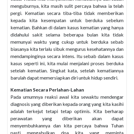
menguburnya, kita masih sulit percaya bahwa ia telah
pergi. Kematian secara tiba-tiba tidak memberikan
kepada kita kesempatan untuk berduka sebelum
kematian. Bahkan di dalam kasus kematian yang hanya
didahului sakit selama beberapa bulan kita tidak
memunyai waktu yang cukup untuk berduka sebab
biasanya kita terlalu sibuk mengurus kesehatannya dan
mendampinginya secara intens. Itu sebab dalam kasus
kasus seperti ini, kita mulai menjalani proses berduka
setelah kematian. Singkat kata, setelah kematiannya
barulah dapat memersiapkan diri untuk hidup sendiri.
Kematian Secara Perlahan-Lahan
Pada umumnya reaksi awal kita sewaktu mendengar
diagnosis yang diberikan kepada orang yang kita kasihi
adalah terkejut tetapi tetap optimis. Kita berharap
perawatan yang diberikan akan dapat
menyembuhkannya dan kita percaya bahwa Tuhan
pasti mengabulkan doa kita yang meminta