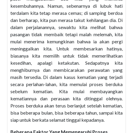
kesembuhannya. Namun, sebenarnya di lubuk hati
terdalam kita tetap merasa cemas; di samping berdoa
dan berharap, kita pun merasa takut kehilangan dia. Di
dalam perjalanannya, sewaktu kita melihat bahwa
pasangan tidak membaik tetapi malah melemah, kita
mulai menerima kemungkinan bahwa ia akan pergi
meninggalkan kita. Untuk membesarkan hatinya,
biasanya kita memilih untuk tidak memerlihatkan
kesedihan, apalagi ketakutan. Sedapatnya kita
menghiburnya dan membicarakan perawatan yang
masih tersedia. Di dalam kasus kematian yang terjadi
secara perlahan-lahan, kita memulai proses berduka
sebelum kematian. Kita mulai membayangkan
kematiannya dan perasaan kita ditinggal olehnya.
Proses berduka akan terus berlanjut setelah kematian,
bisa beberapa bulan, bisa beberapa tahun, sampai kita
siap untuk berkata selamat tinggal kepadanya.
Beberapa Faktor Yang Memengaruhi Proses