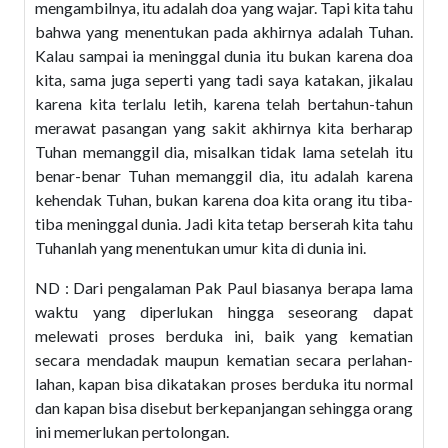
mengambilnya, itu adalah doa yang wajar. Tapi kita tahu
bahwa yang menentukan pada akhirnya adalah Tuhan.
Kalau sampai ia meninggal dunia itu bukan karena doa
kita, sama juga seperti yang tadi saya katakan, jikalau
karena kita terlalu letih, karena telah bertahun-tahun
merawat pasangan yang sakit akhirnya kita berharap
Tuhan memanggil dia, misalkan tidak lama setelah itu
benar-benar Tuhan memanggil dia, itu adalah karena
kehendak Tuhan, bukan karena doa kita orang itu tiba-
tiba meninggal dunia. Jadi kita tetap berserah kita tahu
Tuhanlah yang menentukan umur kita di dunia ini.
ND : Dari pengalaman Pak Paul biasanya berapa lama
waktu yang diperlukan hingga seseorang dapat
melewati proses berduka ini, baik yang kematian
secara mendadak maupun kematian secara perlahan-
lahan, kapan bisa dikatakan proses berduka itu normal
dan kapan bisa disebut berkepanjangan sehingga orang
ini memerlukan pertolongan.