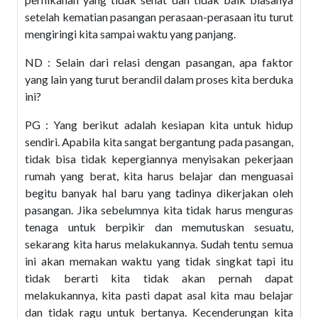
setelah kematian pasangan perasaan-perasaan itu turut
mengiringi kita sampai waktu yang panjang.
ND : Selain dari relasi dengan pasangan, apa faktor
yang lain yang turut berandil dalam proses kita berduka
ini?
PG : Yang berikut adalah kesiapan kita untuk hidup
sendiri. Apabila kita sangat bergantung pada pasangan,
tidak bisa tidak kepergiannya menyisakan pekerjaan
rumah yang berat, kita harus belajar dan menguasai
begitu banyak hal baru yang tadinya dikerjakan oleh
pasangan. Jika sebelumnya kita tidak harus menguras
tenaga untuk berpikir dan memutuskan sesuatu,
sekarang kita harus melakukannya. Sudah tentu semua
ini akan memakan waktu yang tidak singkat tapi itu
tidak berarti kita tidak akan pernah dapat
melakukannya, kita pasti dapat asal kita mau belajar
dan tidak ragu untuk bertanya. Kecenderungan kita