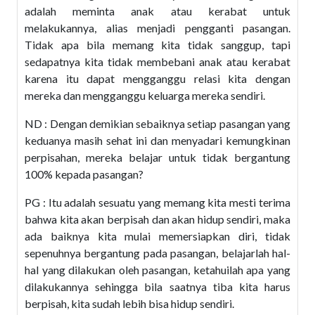
adalah meminta anak atau kerabat untuk
melakukannya, alias menjadi pengganti pasangan.
Tidak apa bila memang kita tidak sanggup, tapi
sedapatnya kita tidak membebani anak atau kerabat
karena itu dapat mengganggu relasi kita dengan
mereka dan mengganggu keluarga mereka sendiri.
ND : Dengan demikian sebaiknya setiap pasangan yang
keduanya masih sehat ini dan menyadari kemungkinan
perpisahan, mereka belajar untuk tidak bergantung
100% kepada pasangan?
PG : Itu adalah sesuatu yang memang kita mesti terima
bahwa kita akan berpisah dan akan hidup sendiri, maka
ada baiknya kita mulai memersiapkan diri, tidak
sepenuhnya bergantung pada pasangan, belajarlah hal-
hal yang dilakukan oleh pasangan, ketahuilah apa yang
dilakukannya sehingga bila saatnya tiba kita harus
berpisah, kita sudah lebih bisa hidup sendiri.