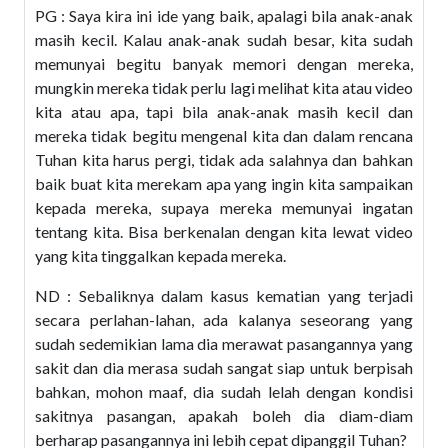
PG : Saya kira ini ide yang baik, apalagi bila anak-anak
masih kecil. Kalau anak-anak sudah besar, kita sudah
memunyai begitu banyak memori dengan mereka,
mungkin mereka tidak perlu lagi melihat kita atau video
kita atau apa, tapi bila anak-anak masih kecil dan
mereka tidak begitu mengenal kita dan dalam rencana
Tuhan kita harus pergi, tidak ada salahnya dan bahkan
baik buat kita merekam apa yang ingin kita sampaikan
kepada mereka, supaya mereka memunyai ingatan
tentang kita. Bisa berkenalan dengan kita lewat video
yang kita tinggalkan kepada mereka.
ND : Sebaliknya dalam kasus kematian yang terjadi
secara perlahan-lahan, ada kalanya seseorang yang
sudah sedemikian lama dia merawat pasangannya yang
sakit dan dia merasa sudah sangat siap untuk berpisah
bahkan, mohon maaf, dia sudah lelah dengan kondisi
sakitnya pasangan, apakah boleh dia diam-diam
berharap pasangannya ini lebih cepat dipanggil Tuhan?